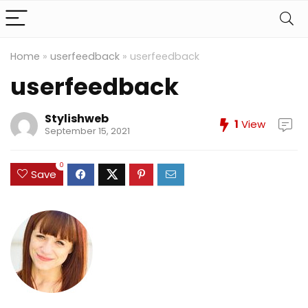
Home
»
userfeedback
»
userfeedback
userfeedback
Stylishweb
1
View
September 15, 2021
0
Save