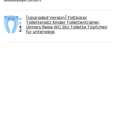
[Upgraded Version] Faltbarer
Toilettensitz Kinder Toilettentrainer,
Gimars Reise WC Sitz Toilette Töpfchen
für unterwegs
Petit Bateau Jungen Body, 3er Pack
Babytragetuch aus 100 % Baumwolle -
Hellgrau – hochwertiges Baby-Tragetuch
für Neugeborene und Babys bis 15 kg –
inkl. Baby-Lätzchen
DEBAIJIA Baby Jungen Mädchen Denim
Latzhose Kleinkind Hosenträger Jeans