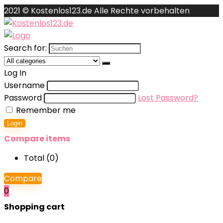
2021 © Kostenlos123.de Alle Rechte vorbehalten
Search for:
Log In
Username
Password
Lost Password?
Remember me
Login
Compare items
Total (
0
)
Compare
0
Shopping cart