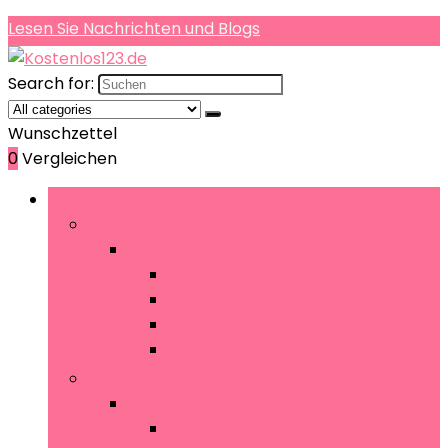
Lesen Sie Nachrichten und Blogs
Search for:
Wunschzettel
0
Vergleichen
Rubriken durchsuchen
Baby- and Kleinkindspielzeug
Baby- and Kleinkindspielzeug
Babyspielzeug
Kreisel
Musikwürfel
Schaukelpferde and -tiere
Babygeschenke
Babygeschenke
Fotoalben