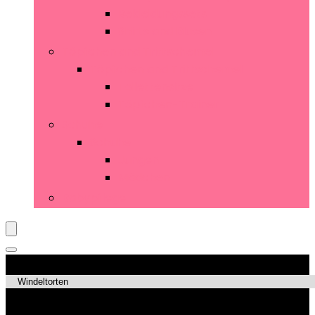
Bekleidungssets
Shirts and Blusen
Töpfchen and Trittschemel
Töpfchen and Trittschemel
Toilettensitze
Töpfchen-Trainer
Schuhe
Schuhe
Jungen
Mädchen
Babypflege
Produktkategorien
Top-Angebote!!