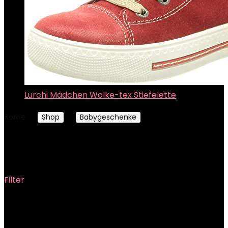
Lurchi Mädchen Wolke-tex Stiefelette
Home
Shop
Babygeschenke
Windeltorten
Windeltorten
Filter
Showing 1–12 of 28 results
Added to wishlist
Removed from wishlist
0