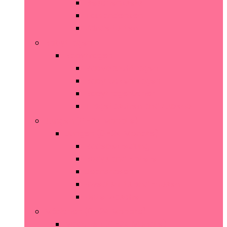
Geschenksets
Taufandenken
Windeltorten
Babytragen
Babytragen
Babybauchtragen
Babyrückentragen
Babytragetücher
Tragetaschen and Zubehör
Jungen (0 -24 Monate)
Jungen (0 -24 Monate)
Badebekleidung
Bodys and Einteiler
Jeanshosen
Sweatshirts and -hosen
Unterwäsche
Mädchen (0 -24 Monate)
Mädchen (0 -24 Monate)