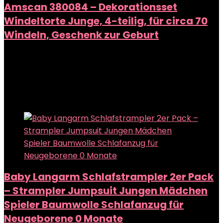
Amscan 380084 – Dekorationsset
Windeltorte Junge, 4-teilig, für circa 70
Windeln, Geschenk zur Geburt
Added to wishlist
Removed from wishlist
0
Add to compare
Added to wishlist
Removed from wishlist
0
Add to compare
Baby Langarm Schlafstrampler 2er Pack
– Strampler Jumpsuit Jungen Mädchen
Spieler Baumwolle Schlafanzug für
Neugeborene 0 Monate