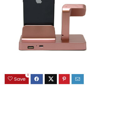
0
Save