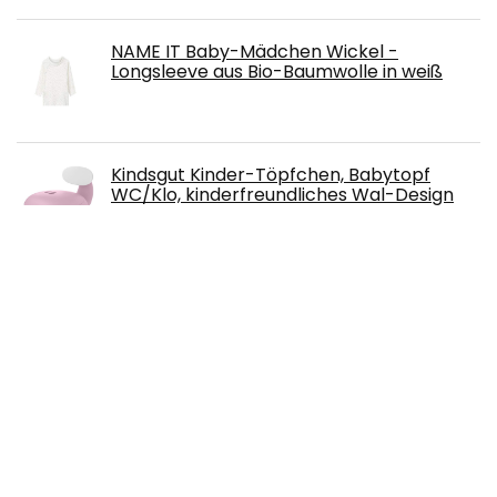
NAME IT Baby-Mädchen Wickel -
Longsleeve aus Bio-Baumwolle in weiß
Kindsgut Kinder-Töpfchen, Babytopf
WC/Klo, kinderfreundliches Wal-Design
und dezente Farben, Toiletten-Training,
Zartrosa
manduca Sling > Elastisches
Babytragetuch mit GOTS Zertifikat < für
Neugeborene ab Geburt (slate/grau,
5,10m x 0,60m)
Steiff Baby-Jungen Hose Jeans Wirk
Freizeithose