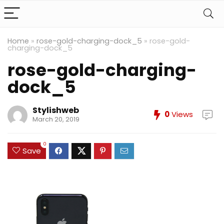
Home
»
rose-gold-charging-dock_5
»
rose-gold-
charging-dock_5
rose-gold-charging-
dock_5
Stylishweb
0
Views
March 20, 2019
0
Save