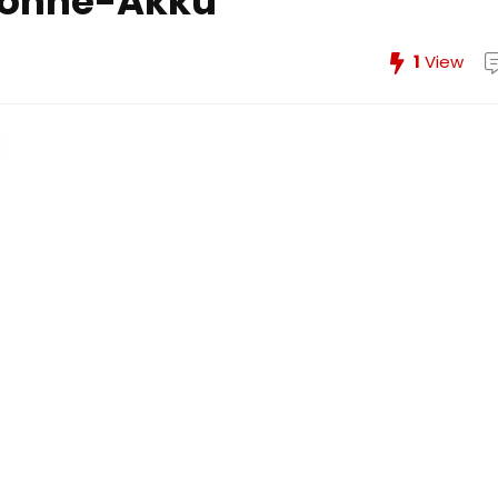
-ohne-Akku
1
View