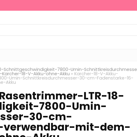
-Schnittgeschwindigkeit-7800-Umin-Schnittkreisdurchmesse
Karcher-18-V-Akku-ohne-Akku
»
Karcher-18-V-Akku-
7800-Umin-Schnittkreisdurchmesser-30-cm-Fadenstarke-16-
e-Akku
Rasentrimmer-LTR-18-
digkeit-7800-Umin-
esser-30-cm-
-verwendbar-mit-dem-