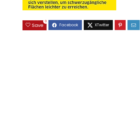
0
Save