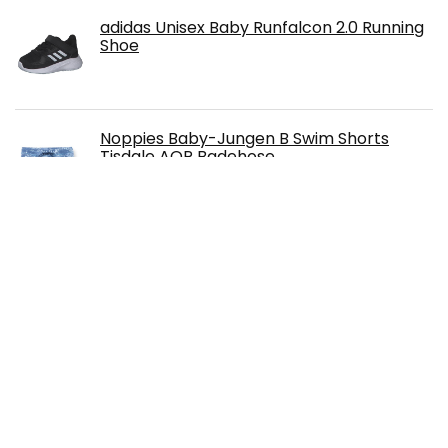
adidas Unisex Baby Runfalcon 2.0 Running
Shoe
Noppies Baby-Jungen B Swim Shorts
Tisdale AOP Badehose
Free!
Zapf Creation 705957 Baby Annabell
Deluxe Frühling 43 cm - Puppenkleidung
Set bestehend aus rosa Puppenjacke,
Rock, Mütze, weißem Shirt, Sonnenbrille
und Socken
Schaukelpferd Pinolino mit Ring, aus
massivem Holz, Ring abnehmbar,
Umbausatz enthalten, für Kinder ab 9
Monaten, unbehandelt