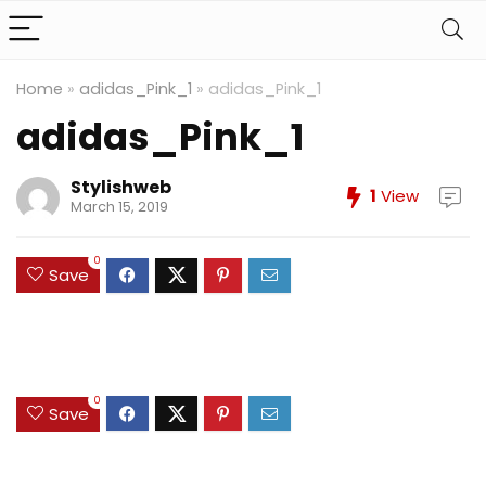
Home
»
adidas_Pink_1
»
adidas_Pink_1
adidas_Pink_1
Stylishweb
1
View
March 15, 2019
0
Save
0
Save