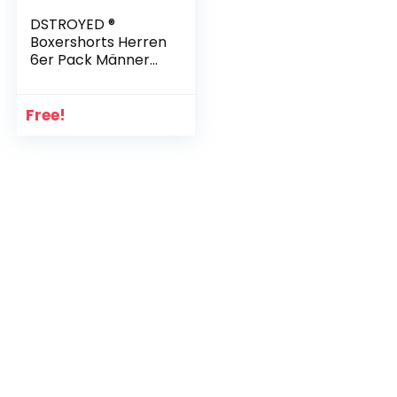
DSTROYED ®
Boxershorts Herren
6er Pack Männer
Men Unterwäsche
Unterhosen
Retroshorts 606
Free!