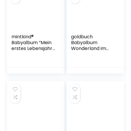
Gebundene
Ausgabe – 1. März
2021
mintkind®
goldbuch
Babyalbum “Mein
Babyalbum
erstes Lebensjahr”
Wonderland im
| Baby Fotoalbum
Turnowsky Design,
zum
Kunstdruck
Selbstgestalten |
Fotoalbum mit 60
Baby Geschenk für
weiße, Pergamin &
Mädchen und
4 illustrierte Seiten,
Junge | Babybuch
Baby Album zum
zum Eintragen |
Einkleben, Papier,
Babytagebuch
Rosa, ca. 30 x 31 x 4
cm