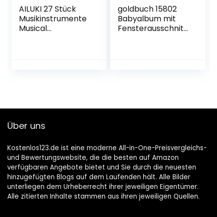
AILUKI 27 Stück
goldbuch 15802
Musikinstrumente
Babyalbum mit
Musical
Fensterausschnitt,
Instruments Set,
Sweetheart, 30 x 31
Holz Percussion
cm, Baby
Set Schlagzeug
Fotoalbum mit 60
Schlagwerk
weiße
Rhythm Toys Musik
Blankoseiten & 4
Kinderspielzeug für
illustrierten Seiten
Kleinkinder
und Pergamin-
Trennblättern,
Kunstdruck, Blau
Über uns
Kostenlos123.de ist eine moderne All-in-One-Preisvergleichs-
und Bewertungswebsite, die die besten auf Amazon
verfügbaren Angebote bietet und Sie durch die neuesten
hinzugefügten Blogs auf dem Laufenden hält. Alle Bilder
unterliegen dem Urheberrecht ihrer jeweiligen Eigentümer.
Alle zitierten Inhalte stammen aus ihren jeweiligen Quellen.