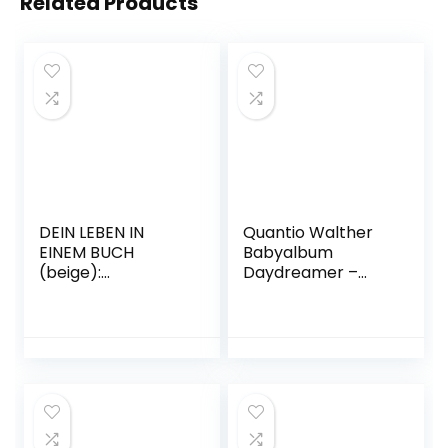
Related Products
DEIN LEBEN IN
Quantio Walther
EINEM BUCH
Babyalbum
(beige):
Daydreamer –
Erinnerungsbuch
30,5 x 28 cm – für
Baby zur Geburt
bis zu 224 Bilder
für 18
10×15-50 Seiten –
unvergessliche
Mädchen oder
Jahre – Baby Buch,
Junge, Farbe:Blau
Baby Geschenk,
Fotoalbum Baby
(PAPERISH®)