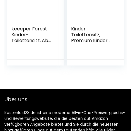
keeeper Forest
Kinder
Kinder-
Toilettensitz,
Toilettensitz, Ab
Premium Kinder
ca. 18 Monate bis
WC Sitz Töpfchen
ca. 4 Jahre, Anti-
Training Sitze
Rutsch-Funktion,
Kloaufsatz für
Ewa, Creme
Kinder, Baby Potty
Training Sicher
Bequem
Toilettentrainer
mit Spritzschutz
(Weiß)
Über uns
Kostenlos123.de ist eine moderne All-in-One-Preisvergleichs-
und Bewertungswebsite, die die besten auf Amazon
verfügbaren Angebote bietet und Sie durch die neuesten
hinzugefügten Blogs auf dem Laufenden hält. Alle Bilder