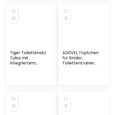
Lerntöpfchen mit
Polster und Hoher
Treppe Baby Wc-
Spritzschutz
Sitz für 38-
42cm ToilettenHö
he, 1-7 Jahren
(Grau)
Tiger Toilettensitz
AD0VEL Töpfchen
Tulsa mit
für Kinder,
integriertem
Toilettentrainer
Kindersitz,
mit Spülgeräusch,
Absenkautomatik
Realistisches
und Easy-Clean-
Kindertoilette
Funktion, Farbe:
Baby Toilettensitz,
weiß,
18 Monate – 36
Edelstahlbefestigu
Monate
ng, 45 x 37 x 5 cm