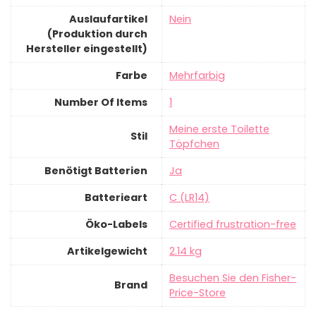
Auslaufartikel
‎Nein
(Produktion durch
Hersteller eingestellt)
Farbe
‎Mehrfarbig
Number Of Items
‎1
‎Meine erste Toilette
Stil
Töpfchen
Benötigt Batterien
‎Ja
Batterieart
‎C (LR14)
Öko-Labels
‎Certified frustration-free
Artikelgewicht
‎2.14 kg
Besuchen Sie den Fisher-
Brand
Price-Store