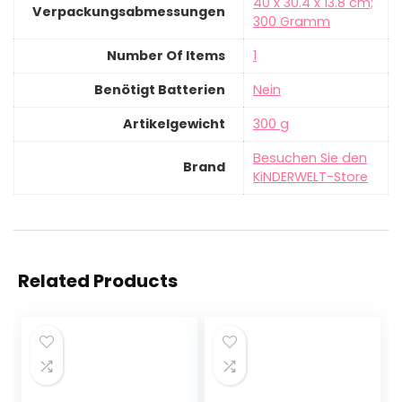
‎40 x 30.4 x 13.8 cm;
Verpackungsabmessungen
300 Gramm
Number Of Items
‎1
Benötigt Batterien
‎Nein
Artikelgewicht
‎300 g
Besuchen Sie den
Brand
KiNDERWELT-Store
Related Products