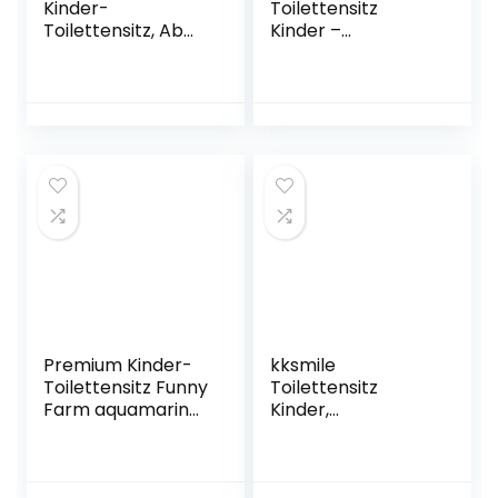
Kinder-
Toilettensitz
Toilettensitz, Ab
Kinder –
ca. 18 Monate bis
RIGHTWELL
ca. 4 Jahre, Anti-
Faltbarer
Rutsch-Funktion,
Toilettensitz
Ewa, Pastellrosa
Kinder für Reise
Töpfchen,Tragbar
Reise WC Sitz
Kleinkind
Töpfchentrainer
mit
Aufbewahrungstüt
e (Rosa)
Premium Kinder-
kksmile
Toilettensitz Funny
Toilettensitz
Farm aquamarin
Kinder,
für Kleinkinder
Kindertoilette mit
stabiler WC-Sitz
Verstellbarer
mit Anti-Rutsch-
Leiter Rutschfeste