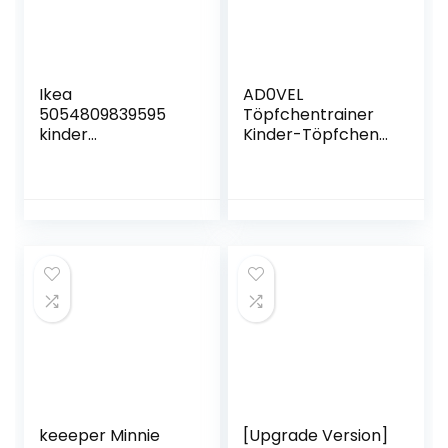
Ikea
AD0VEL
5054809839595
Töpfchentrainer
kinder
Kinder-Töpfchen
Toilettensitz”Tossi
Toilettensitz
g” 37 cm x 30 cm,
Trainer Sitz für
weiß
Kinder Toiletten
Training mit
Leiter/Treppe,
Rutschfest stabil
klappbar und
höhenverstellbar
für 1-7 jährige Kids
Blau und Grün
keeeper Minnie
[Upgrade Version]