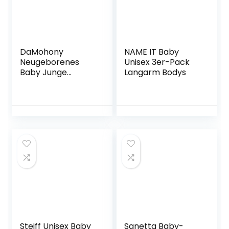
DaMohony
NAME IT Baby
Neugeborenes
Unisex 3er-Pack
Baby Junge
Langarm Bodys
Mädchen
Strampler Säugling
Gestrickt Langarm
Strampler Kapuze
Overall Bodysuit
für 3-24 Monate
Steiff Unisex Baby
Sanetta Baby-