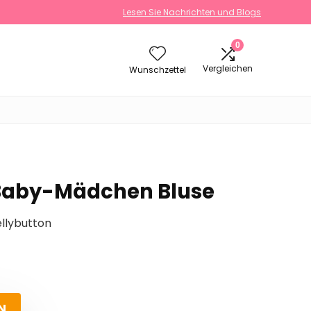
Lesen Sie Nachrichten und Blogs
0
Vergleichen
Wunschzettel
 Baby-Mädchen Bluse
llybutton
N