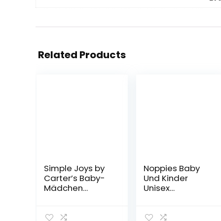
Related Products
Simple Joys by
Noppies Baby
Carter’s Baby-
Und Kinder
Mädchen
Unisex
Langarm-Body,
Strampler Lou
5er-Pack