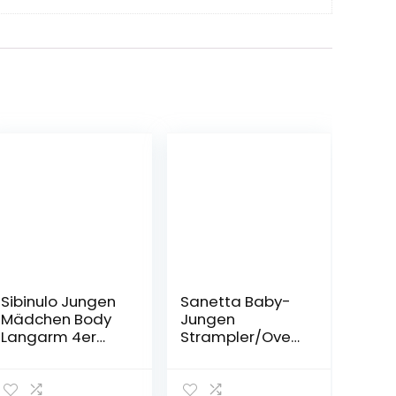
Sibinulo Jungen
Sanetta Baby-
Mädchen Body
Jungen
Langarm 4er
Strampler/Over
Pack
all Grün
Kleinkind-
Schlafanzüge