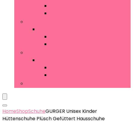
Bekleidungssets
Shirts and Blusen
Töpfchen and Trittschemel
Töpfchen and Trittschemel
Toilettensitze
Töpfchen-Trainer
Schuhe
Schuhe
Jungen
Mädchen
Babypflege
Home
Shop
Schuhe
GURGER Unisex Kinder
Hüttenschuhe Plüsch Gefüttert Hausschuhe