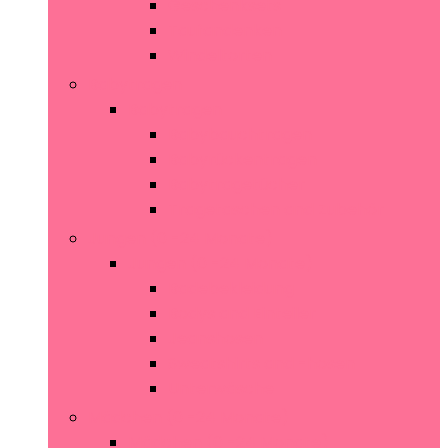
Geschenksets
Taufandenken
Windeltorten
Babytragen
Babytragen
Babybauchtragen
Babyrückentragen
Babytragetücher
Tragetaschen and Zubehör
Jungen (0 -24 Monate)
Jungen (0 -24 Monate)
Badebekleidung
Bodys and Einteiler
Jeanshosen
Sweatshirts and -hosen
Unterwäsche
Mädchen (0 -24 Monate)
Mädchen (0 -24 Monate)