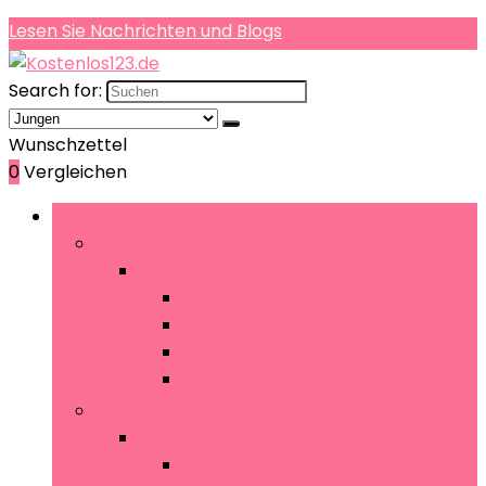
Lesen Sie Nachrichten und Blogs
Search for:
Wunschzettel
0
Vergleichen
Rubriken durchsuchen
Baby- and Kleinkindspielzeug
Baby- and Kleinkindspielzeug
Babyspielzeug
Kreisel
Musikwürfel
Schaukelpferde and -tiere
Babygeschenke
Babygeschenke
Fotoalben