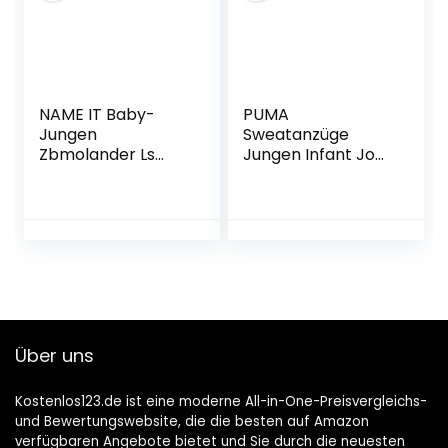
NAME IT Baby-
PUMA
Jungen
Sweatanzüge
Zbmolander Ls
Jungen Infant Jog
Sweat Bru Set
Suit Boys Sweatsuit
Sweatshirt
Minicats Fleece
Babies Top Pant
Set Navy/Red
580305 11
Über uns
Kostenlos123.de ist eine moderne All-in-One-Preisvergleichs-
und Bewertungswebsite, die die besten auf Amazon
verfügbaren Angebote bietet und Sie durch die neuesten