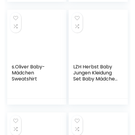
s.Oliver Baby-
LZH Herbst Baby
Mädchen
Jungen Kleidung
Sweatshirt
Set Baby Mädchen
Lange Ärmel Brief
Anzüge Unisex
Casual
Kapuzenpullover
Kleinkind
Trainingsanzug +
Sweatpants 2pcs