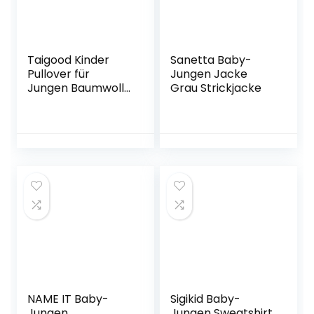
Taigood Kinder
Sanetta Baby-
Pullover für
Jungen Jacke
Jungen Baumwolle
Grau Strickjacke
Sweatshirt
Langarm T Shirts
Pullover Herbst
Winter Alter 1-7
Jahre
NAME IT Baby-
Sigikid Baby-
Jungen
Jungen Sweatshirt