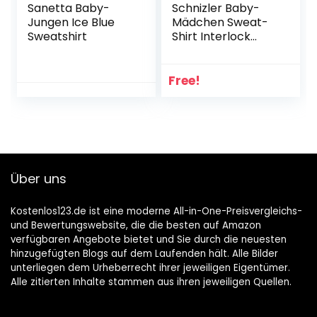
Sanetta Baby-
Schnizler Baby-
Jungen Ice Blue
Mädchen Sweat-
Sweatshirt
Shirt Interlock
Zebra
Langarmshirt
Free!
Über uns
Kostenlos123.de ist eine moderne All-in-One-Preisvergleichs-
und Bewertungswebsite, die die besten auf Amazon
verfügbaren Angebote bietet und Sie durch die neuesten
hinzugefügten Blogs auf dem Laufenden hält. Alle Bilder
unterliegen dem Urheberrecht ihrer jeweiligen Eigentümer.
Alle zitierten Inhalte stammen aus ihren jeweiligen Quellen.