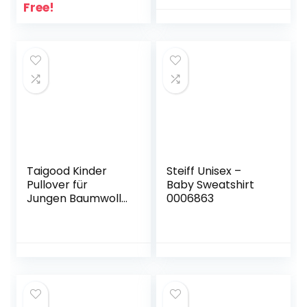
Free!
Taigood Kinder
Steiff Unisex –
Pullover für
Baby Sweatshirt
Jungen Baumwolle
0006863
Sweatshirt
Langarm T Shirts
Pullover Herbst
Winter Alter 1-7
Jahre