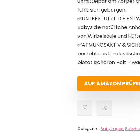
unmittelbar am Körper t
fühlt sich geborgen.
✅UNTERSTÜTZT DIE ENTW
Babys die natürliche Anho
von Wirbelsäule und Hüf
✅ATMUNGSAKTIV & SICHER
besteht aus bi-elastische
bietet sicheren Halt – w
AUF AMAZON PRÜFE
Categories:
Babytragen
,
Babytr