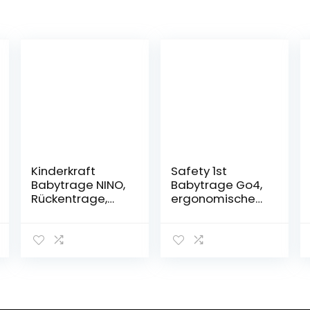
Kinderkraft
Safety 1st
Babytrage NINO,
Babytrage Go4,
Rückentrage,
ergonomische
Bauchtrage für
Bauchtrage für
Säuglinge und
Babys und
Kleinkinder, Baby
Kleinkinder,
Carrier,
nutzbar ab
Kindertrage,
Geburt bis ca. 15
Ergonomisch,
Monate (ca. 3,5
aus Baumwolle,
– 12 kg),
Leichte
gepolstert und