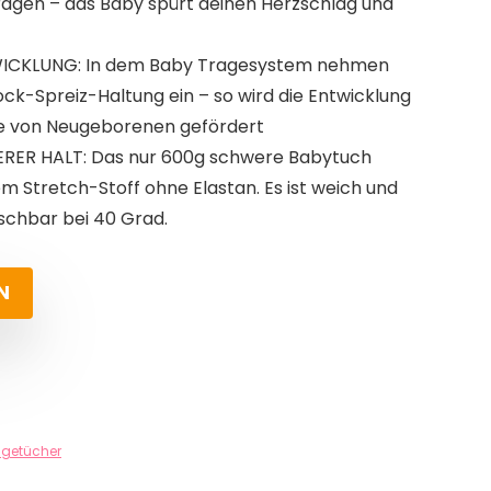
ragen – das Baby spürt deinen Herzschlag und
ICKLUNG: In dem Baby Tragesystem nehmen
ck-Spreiz-Haltung ein – so wird die Entwicklung
te von Neugeborenen gefördert
ER HALT: Das nur 600g schwere Babytuch
m Stretch-Stoff ohne Elastan. Es ist weich und
aschbar bei 40 Grad.
N
agetücher