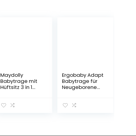
Maydolly
Ergobaby Adapt
Babytrage mit
Babytrage für
Hüftsitz 3 in 1
Neugeborene
Säuglingstrage
ab Geburt, 3-
Babytrage für
Positionen
Säugling bis
SoftFlex Mesh
Kleinkind Wickeln
Ergonomische
ab 3 Monaten
Babybauchtrag
bis 16 kg
e Rückentrage
Mintgrün
Baby-
Tragetasche,