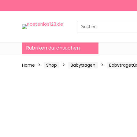
Search
for:
Rubriken durchsuchen
Home
Shop
Babytragen
Babytragetü