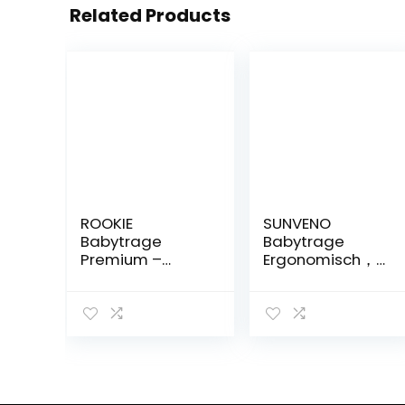
Related Products
ROOKIE
SUNVENO
Babytrage
Babytrage
Premium –
Ergonomisch，
Design
Baby Carrier mit
Bauchtrage –
Abnehmbarer
Zertifizierte Bio
Kapuze, Hüftsitz
Baumwolle –
baby mit
Ergonomisch mit
Speicheltuch,
verstellbaren
3in1
Steg – Für
Babybauchtrag
Neugeborene
en für Baby 0-