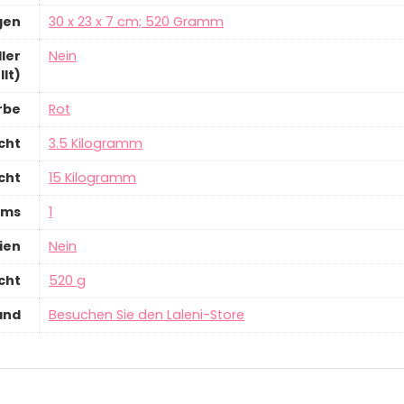
gen
‎30 x 23 x 7 cm; 520 Gramm
ler
‎Nein
llt)
rbe
‎Rot
cht
‎3.5 Kilogramm
cht
‎15 Kilogramm
ems
‎1
ien
‎Nein
cht
‎520 g
and
Besuchen Sie den Laleni-Store