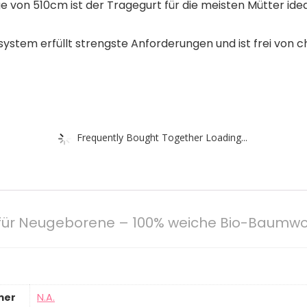
 von 510cm ist der Tragegurt für die meisten Mütter idea
stem erfüllt strengste Anforderungen und ist frei von
Frequently Bought Together Loading...
für Neugeborene – 100% weiche Bio-Baumwoll
mer
‎N.A.