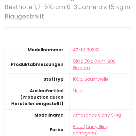
Bestnote 1,7-510 cm 0-3 Jahre bis 15 kg in
Blaugestreift
Modellnummer
‎AZ-5060330
‎510 x 70 x 3 cm; 900
Produktabmessungen
Gramm
Stofftyp
‎100% Baumwolle
Auslaufartikel
‎Nein
(Produktion durch
Hersteller eingestellt)
Modellname
‎Amazonas Carry Sling
‎Blau (Carry Sling
Farbe
carrageen)