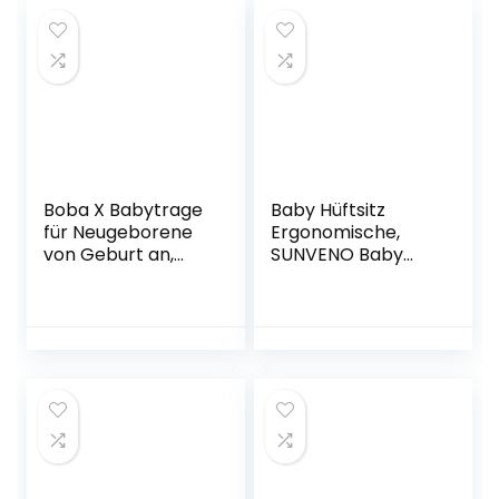
16 kg Mintgrün
Boba X Babytrage
Baby Hüftsitz
für Neugeborene
Ergonomische,
von Geburt an,
SUNVENO Baby
verstellbare
Hüftsitzträger,
Babybauchtrage,
Babytrage
Rückentrage
Dekompression
(Grey)
mit Verstellbarem
Gurt und Tasche,
Baby Hüfthocker
Praktische Baby
Vordertrage für 0-
20 kg Baby, Grau