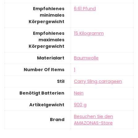
Empfohlenes
‎6.61 Pfund
minimales
Körpergewicht
Empfohlenes
‎15 Kilogramm
maximales
Körpergewicht
Materialart
‎Baumwolle
Number Of Items
‎1
Stil
‎Carry Sling carrageen
Benötigt Batterien
‎Nein
Artikelgewicht
‎900 g
Besuchen Sie den
Brand
AMAZONAS-Store