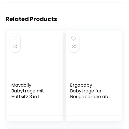
Related Products
Maydolly
Ergobaby
Babytrage mit
Babytrage für
Hüftsitz 3 in 1
Neugeborene ab
Säuglingstrage
Geburt, 3in1 Adapt
Babytrage für
Cool Air Mesh
Säugling bis
Babybauchtrage
Kleinkind Wickeln
Rückentrage, Onyx
ab 3 Monaten bis
Black, BCPEAPBLK