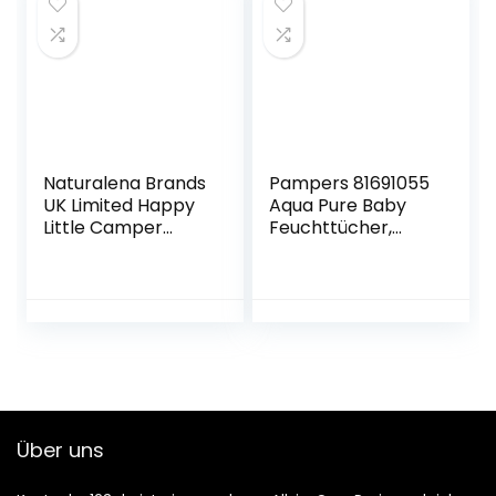
gesichtstücher,
Tücher mit
Familienreisen
pflegender
Outdoor-
Softcreme
hautpflege
Trockene
Pflegetücher
Naturalena Brands
Pampers 81691055
UK Limited Happy
Aqua Pure Baby
Little Camper
Feuchttücher,
Natural Flushable
weiß
Feuchttücher mit
Aloe Vera und
Vitamin E, chlorfrei,
geruchlos, sanft,
hypoallergen,
dermatologisch
getestet, 50 Stück
Über uns