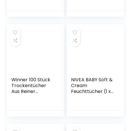
99% Purem
Neugeborene und
Wasser,
Babys, mit 99%
Dermatologisch
purem Wasser, (3
Getestet, Baby
x 48 Stück)
Erstausstattung
Für Neugeborene
Winner 100 Stück
NIVEA BABY Soft &
Trockentücher
Cream
Aus Reiner
Feuchttücher (1 x
Baumwolle,
63 Stück), feuchte
Geeignet Für
Tücher zur sanften
Empfindliche Haut,
Reinigung
Babytücher,
empfindlicher
Abschminktücher,
Babyhaut,
Einweg-
extraweiche