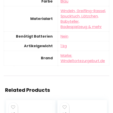
Farbe
‎Blau
‎Windeln, Greifling-Rassel,
Spucktuch, Lätzchen,
Materialart
Babyteller,
Badespielzeug & mehr
Benötigt Batterien
‎Nein
Artikelgewicht
‎1 kg
Marke:
Brand
Windeltortezurgeburt.de
Related Products