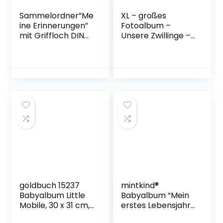
Sammelordner”Me
XL – großes
ine Erinnerungen”
Fotoalbum –
mit Griffloch DIN
Unsere Zwillinge –
A4, Platz für 350
incl. Namen __
Blatt, Kinder |
süßer Teddy Bär &
Giraffe |
Babyfüße __ mit
Erinnerungsordner
austauschbaren
| Schule,
Vorderbild –
Kindergarten Olgs
Gebunden zum
Ordner (Giraffe,
Einkleben &
Wolke, Sterne)
Eintragen..
goldbuch 15237
mintkind®
Babyalbum Little
Babyalbum “Mein
Mobile, 30 x 31 cm,
erstes Lebensjahr”
Baby Fotoalbum
| Baby Fotoalbum