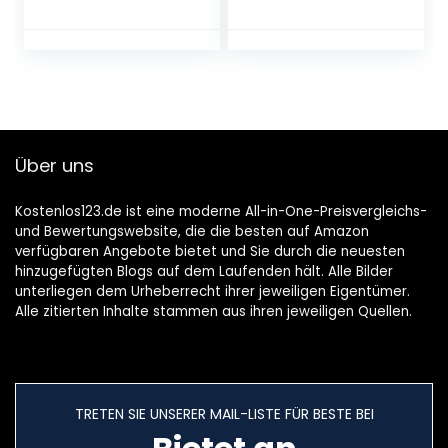
mit 60 weiße
zum
Blankoseiten & 4
Selbstgestalten |
illustrierten Seiten
Baby Geschenk für
und Pergamin-
Mädchen und
Trennblättern,
Junge | Babybuch
Kunstdruck mit
zum Eintragen |
UV-Lack, Beige /
Babytagebuch
Braun
Über uns
Kostenlos123.de ist eine moderne All-in-One-Preisvergleichs-
und Bewertungswebsite, die die besten auf Amazon
verfügbaren Angebote bietet und Sie durch die neuesten
hinzugefügten Blogs auf dem Laufenden hält. Alle Bilder
unterliegen dem Urheberrecht ihrer jeweiligen Eigentümer.
Alle zitierten Inhalte stammen aus ihren jeweiligen Quellen.
TRETEN SIE UNSERER MAIL-LISTE FÜR BESTE BEI