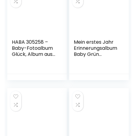
HABA 305258 –
Mein erstes Jahr
Baby-Fotoalbum
Erinnerungsalbum
Glück, Album aus
Baby Grün
Stoff mit 10 Seiten,
Babyalbum Junge
Einstecktaschen
Mädchen
für 8 Fotos im
Babybuch zum
Format 10 x 15 cm,
eintragen
ab 12 Monaten
Fotoalbum Baby
Fotoalben für
Babys Baby
Geschenk
(Erinnerungsalbum
Baby, 1. Lebensjahr
Grün)