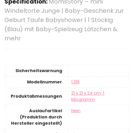
Specification:
MomsStory – mini
Windeltorte Junge | Baby-Geschenk zur
Geburt Taufe Babyshower | 1 Stöckig
(Blau) mit Baby-Spielzeug Lätzchen &
mehr
Sicherheitswarnung
Modellnummer
‎1.316
‎21 x 21 x 24 cm; 1
Produktabmessungen
Kilogramm
Auslaufartikel
‎Nein
(Produktion durch
Hersteller eingestellt)