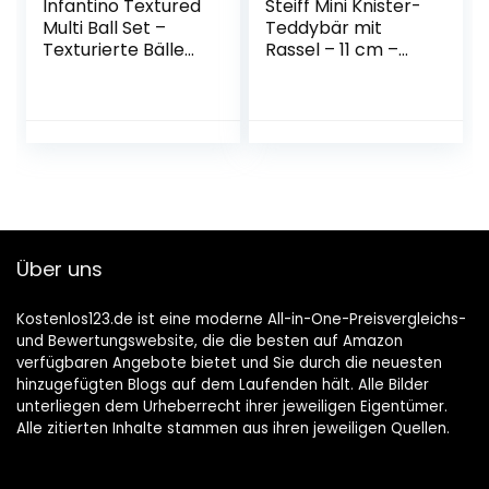
Infantino Textured
Steiff Mini Knister-
Multi Ball Set –
Teddybär mit
Texturierte Bälle
Rassel – 11 cm –
im Set für die
Teddybär mit
sensorische
Rassel –
Entwicklung – Für
Kuscheltier für
Kinder ab 6
Babys – weich &
Monaten
waschbar – braun
(240669)
Über uns
Kostenlos123.de ist eine moderne All-in-One-Preisvergleichs-
und Bewertungswebsite, die die besten auf Amazon
verfügbaren Angebote bietet und Sie durch die neuesten
hinzugefügten Blogs auf dem Laufenden hält. Alle Bilder
unterliegen dem Urheberrecht ihrer jeweiligen Eigentümer.
Alle zitierten Inhalte stammen aus ihren jeweiligen Quellen.