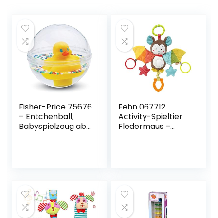
Fisher-Price 75676
Fehn 067712
– Entchenball,
Activity-Spieltier
Babyspielzeug ab
Fledermaus –
3 Monaten
Motorikspielzeug
zum Aufhängen
mit Spiegel &
Ringen zum
Beißen, Greifen
und Geräusche
erzeugen – Für
Babys und
Kleinkinder ab 0+