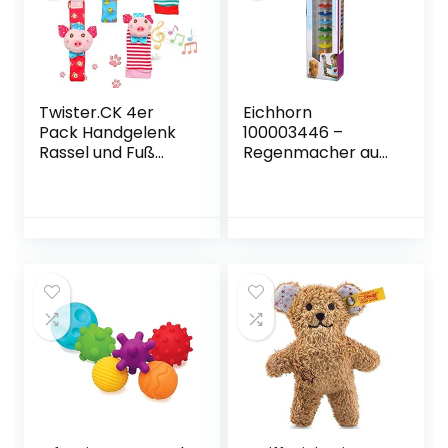
Monaten
Twister.CK 4er
Eichhorn
Pack Handgelenk
100003446 –
Rassel und Fuß
Regenmacher aus
Finder Socken,
massivem Holz,
entzückende Tier
Kunststoffrohr mit
Infant Baby
Metallkugeln,
Rasseln
32x5cm
Development Toys
Set – Welpen und
Piggy