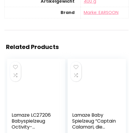
Artikelgewicht
‎400 g
Brand
Marke: EARSOON
Related Products
Lamaze LC27206
Lamaze Baby
Babyspielzeug
Spielzeug “Captain
Octivity-
Calamari, die
Spielkrake
Piratenkrake” Clip