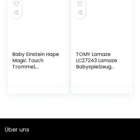
erzeugen – Für
Piggy
Babys und
Kleinkinder ab 0+
Monaten
Baby Einstein Hape
TOMY Lamaze
Magic Touch
LC27243 Lamaze
Trommel,
Babyspielzeug
hochwertiges
“Freddie, das
Musikspielzeug aus
Glühwürmchen”
Holz, ab 6 Monaten
Mehrfarbig,
Hochwertiges
Hochstuhlspielzeu
g, Rassel und
Greifling,
Förderung der
Motorik, Hochstuhl
Über uns
Spielzeug, Ideales
Weihnachtsgesch