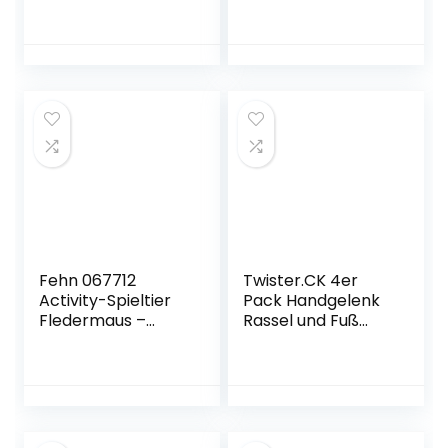
mehrfarbig,
& Go,
hochwertiges
Hochwertiges
Kleinkindspielzeug,
Kleinkindspielzeug,
vereint Kuscheltier
Stärkung der
und Greifling,
Eltern-Kind-
Krake Plüschtier,
Beziehung, Ideales
fördert die
Weihnachtsgesch
Motorik, Ideales
enk, Baby
Weihnachtsgesch
Spielzeug, 0-6
enk, ab 6 Monate
Monate
Fehn 067712
Twister.CK 4er
Activity-Spieltier
Pack Handgelenk
Fledermaus –
Rassel und Fuß
Motorikspielzeug
Finder Socken,
zum Aufhängen
entzückende Tier
mit Spiegel &
Infant Baby
Ringen zum
Rasseln
Beißen, Greifen
Development Toys
und Geräusche
Set – Welpen und