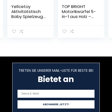
Yellcetoy
TOP BRIGHT
Aktivitätstisch
Motorikwürfel 5-
Baby Spielzeug
in-1 aus Holz –
6 bis 12 Monate
Aktivitäten-
Musik-Lerntisch
Würfel für Kinder
Aktivität
und Babys von 1
Spielzeug für
und 2 Jahren –
Jungen
Aktivitäts-
Mädchen ab 6
Center mit
Monaten
Perlenlabyrinth
und Sortieren –
Spielzeug für
Jungen &
TRETEN SIE UNSERER MAIL-LISTE FÜR BESTE BEI
Mädchen
Bietet an