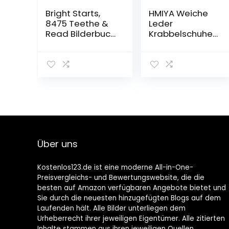
Bright Starts,
HMIYA Weiche
8475 Teethe &
Leder
Read Bilderbuch
Krabbelschuhe
aus Stoff mit
Babyschuhe
Knistereffekt
Lauflernschuhe
und Beißecken
mit
zur Beruhigung
Wildledersohlen
des
für Jungen und
Zahnfleisches,
Mädchen 0-6
ab 3 Monaten
Monate 6-12
Monate 12-18
Monate 18-24
Monate
Über uns
Kostenlos123.de ist eine moderne All-in-One-
Preisvergleichs- und Bewertungswebsite, die die
besten auf Amazon verfügbaren Angebote bietet und
Sie durch die neuesten hinzugefügten Blogs auf dem
Laufenden hält. Alle Bilder unterliegen dem
Urheberrecht ihrer jeweiligen Eigentümer. Alle zitierten
Inhalte stammen aus ihren jeweiligen Quellen.