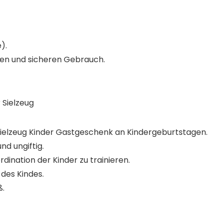
).
ten und sicheren Gebrauch.
r Sielzeug
zspielzeug Kinder Gastgeschenk an Kindergeburtstagen.
d ungiftig.
dination der Kinder zu trainieren.
 des Kindes.
ß.