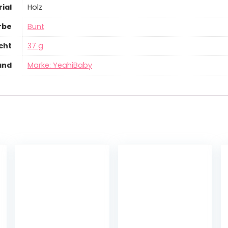
ial
‎Holz
rbe
‎Bunt
cht
‎37 g
and
Marke: YeahiBaby