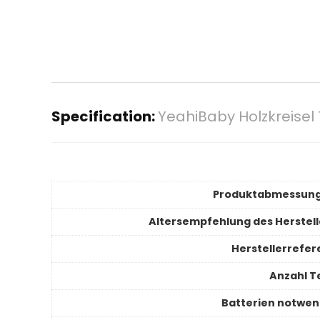
Specification:
YeahiBaby Holzkreisel 
Produktabmessun
Altersempfehlung des Herstell
Herstellerrefer
Anzahl Te
Batterien notwen