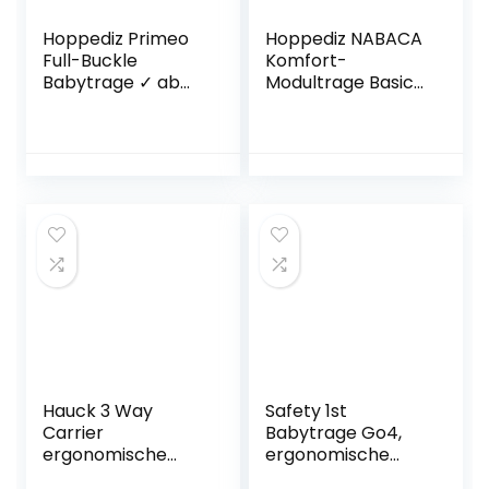
Hoppediz Primeo
Hoppediz NABACA
Full-Buckle
Komfort-
Babytrage ✓ ab
Modultrage Basic-
Geburt ✓
Set Kos –
Bauchtrage ✓
Babytrage ab
Rückentrage ✓
Geburt,
verstellbarer Steg
Bauchtrage,
✓ 100% Bio-
Rückentage,
Baumwolle |
Individuell
Design Singapur
anpassbar,
Ausgezeichnet,
kbA-Qualität, Bio
Hauck 3 Way
Safety 1st
Carrier
Babytrage Go4,
ergonomische
ergonomische
Babytrage, inkl.
Bauchtrage für