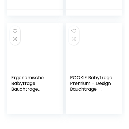
Kopf und
Babys und
Nackenstütze,
Kleinkinder,
abnehmbares
nutzbar ab Geburt
Spucktuch, hoher
bis ca. 15 Monate
Tragekomfort, drei
(ca. 3,5 – 12 kg),
verschiedene
gepolstert und
Tragemöglichkeite
größenverstellbar,
n, ab Geburt bis zu
Black Chic
12 kg, schwarz
Ergonomische
ROOKIE Babytrage
Babytrage
Premium – Design
Bauchtrage
Bauchtrage –
Babytrage
Zertifizierte Bio
Neugeborene
Baumwolle –
mitwachsende
Ergonomisch mit
Babytrage
verstellbaren Steg
Babytrage für
– Für
Neugeborene ab
Neugeborene ab