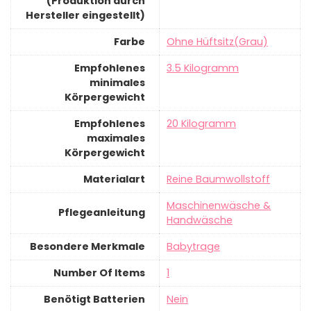
(Produktion durch
Hersteller eingestellt)
Farbe
‎Ohne Hüftsitz(Grau)
Empfohlenes
‎3.5 Kilogramm
minimales
Körpergewicht
Empfohlenes
‎20 Kilogramm
maximales
Körpergewicht
Materialart
‎Reine Baumwollstoff
‎Maschinenwäsche &
Pflegeanleitung
Handwäsche
Besondere Merkmale
‎Babytrage
Number Of Items
‎1
Benötigt Batterien
‎Nein