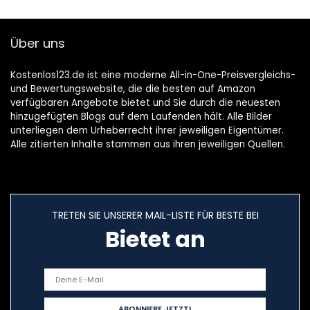
Geburt
Geburt bis 15kg
Atmungsaktive
(Grey)
Rückentrage for
Über uns
3.5-15 kg Infant
Toddler Carry
Strap Adjustable
Kostenlos123.de ist eine moderne All-in-One-Preisvergleichs-
und Bewertungswebsite, die die besten auf Amazon
verfügbaren Angebote bietet und Sie durch die neuesten
hinzugefügten Blogs auf dem Laufenden hält. Alle Bilder
unterliegen dem Urheberrecht ihrer jeweiligen Eigentümer.
Alle zitierten Inhalte stammen aus ihren jeweiligen Quellen.
TRETEN SIE UNSERER MAIL-LISTE FÜR BESTE BEI
Bietet an