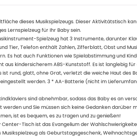
tfläche dieses Musikspielzeugs. Dieser Aktivitätstisch k
es Lernspielzeug für Ihr Baby sein.
ikinstrument-Spielzeug hat 3 Instrumente, darunter Klav
und Tier, Telefon enthält Zahlen, Zifferblatt, Obst und Mu
ern. Es hat auch Funktionen wie Spielabstimmung und Kind
aus kindersicherem ABS-Kunststoff. Es ist langlebig für 
ist rund, glatt, ohne Grat, verletzt die weiche Haut des 
 eingestellt werden. 3 * AA-Batterie (nicht im Lieferumfa
kindklaviers sind abnehmbar, sodass das Baby es an ver
 werden und Sie müssen sich keine Gedanken darüber mach
hmen, ist es bequem, es zu tragen und zu genießen!
Center-Tisch ist das Evangelium der Wahlschwierigkeiten.
ektes Musikspielzeug als Geburtstagsgeschenk, Weihnachts