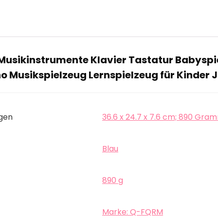
Musikinstrumente Klavier Tastatur Babyspi
o Musikspielzeug Lernspielzeug für Kinder
gen
‎36.6 x 24.7 x 7.6 cm; 890 Gra
‎Blau
‎890 g
Marke: Q-FQRM