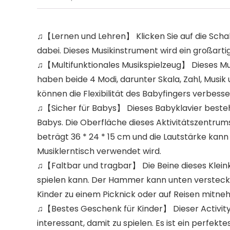
♫【Lernen und Lehren】 Klicken Sie auf die Schal
dabei. Dieses Musikinstrument wird ein großartig
♫【Multifunktionales Musikspielzeug】 Dieses Mus
haben beide 4 Modi, darunter Skala, Zahl, Musik 
können die Flexibilität des Babyfingers verbess
♫【Sicher für Babys】 Dieses Babyklavier besteht 
Babys. Die Oberfläche dieses Aktivitätszentrums 
beträgt 36 * 24 * 15 cm und die Lautstärke kann
Musiklerntisch verwendet wird.
♫【Faltbar und tragbar】 Die Beine dieses Klein
spielen kann. Der Hammer kann unten versteckt
Kinder zu einem Picknick oder auf Reisen mitne
♫【Bestes Geschenk für Kinder】 Dieser Activity 
interessant, damit zu spielen. Es ist ein perf