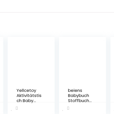
Yellcetoy
beiens
Aktivitätstis
Babybuch
ch Baby
Stoffbuch
Spielzeug 6
Schwarz
bis 12
Weiß ab 0