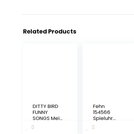
Related Products
DITTY BIRD
Fehn
FUNNY
154566
SONGS Mein
Spieluhr
erstes
Stern –
Lernspielze
Aufzieh –