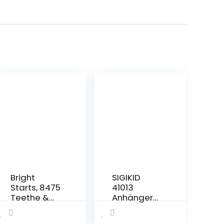
Bright
SIGIKID
Starts, 8475
41013
Teethe &
Anhänger
Read
Fledermaus
Bilderbuch
Urban