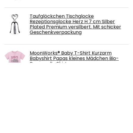
Taufglöckchen Tischglocke
Rezeptionsglocke Herz H 7 cm Silber
Plated Premium versilbert. Mit schicker
Geschenkverpackung
MoonWorks® Baby T-Shirt Kurzarm
Babyshirt Papas kleines Mädchen Bio-
Baumwolle Shirt
Spielzeug 1 2 3 Jahre alt Jungen Mädchen
Kinder Musikalische Form Smart Bus
Babyspielzeug 12-18 Monate Form Smart
Go Action Früherziehung Spielzeug
Geschenk, Verschiedene Tiergeräusche / Musik /
Licht