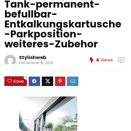
Tank-permanent-
befullbar-
Entkalkungskartusche
-Parkposition-
weiteres-Zubehor
Stylishweb
4
Views
December 8, 2021
0
Save