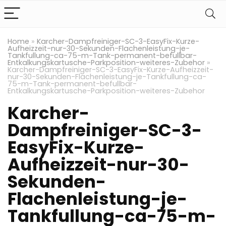
Home
»
Karcher-Dampfreiniger-SC-3-EasyFix-Kurze-
Aufheizzeit-nur-30-Sekunden-Flachenleistung-je-
Tankfullung-ca-75-m-Tank-permanent-befullbar-
Entkalkungskartusche-Parkposition-weiteres-Zubehor
»
Karcher-Dampfreiniger-SC-3-EasyFix-Kurze-Aufheizzeit-
nur-30-Sekunden-Flachenleistung-je-Tankfullung-ca-
75-m-Tank-permanent-befullbar-
Entkalkungskartusche-Parkposition-weiteres-Zubehor
Karcher-
Dampfreiniger-SC-3-
EasyFix-Kurze-
Aufheizzeit-nur-30-
Sekunden-
Flachenleistung-je-
Tankfullung-ca-75-m-