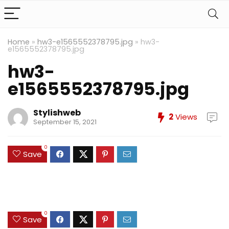
Home
»
hw3-e1565552378795.jpg
»
hw3-
e1565552378795.jpg
hw3-
e1565552378795.jpg
Stylishweb
2
Views
September 15, 2021
0
Save
0
Save