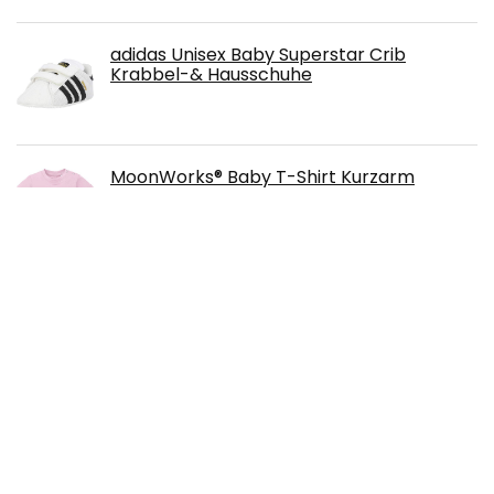
adidas Unisex Baby Superstar Crib
Krabbel-& Hausschuhe
MoonWorks® Baby T-Shirt Kurzarm
Babyshirt Papas kleines Mädchen Bio-
Baumwolle Shirt
VTech Baby Spiel- und Laufwagen –
Lauflernwagen mit regulierbarer
Geschwindigkeit, Musik und
abnehmbarem Spielboard – Für Kinder
von 12-36 Monaten
DaMohony Neugeborenes Baby Junge
Mädchen Strampler Säugling Gestrickt