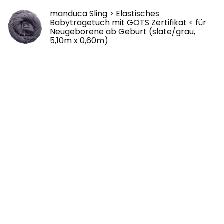
manduca Sling > Elastisches
Babytragetuch mit GOTS Zertifikat < für
Neugeborene ab Geburt (slate/grau,
5,10m x 0,60m)
Steiff Unisex Baby Body Langarm GOTS
Unterwäsche
MoonWorks® Baby T-Shirt Kurzarm
Babyshirt Papas kleines Mädchen Bio-
Baumwolle Shirt
Baby Einstein Hape Magic Touch
Trommel, hochwertiges Musikspielzeug
aus Holz, ab 6 Monaten