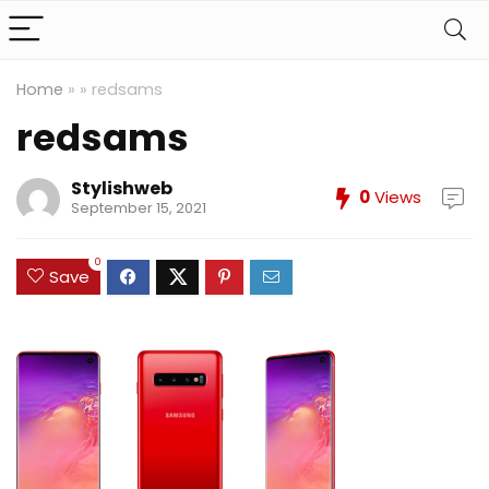
Home
»
»
redsams
redsams
Stylishweb
0
Views
September 15, 2021
0
Save